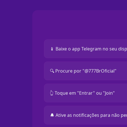
📱 Baixe o app Telegram no seu disp
🔍 Procure por "@777BrOficial"
👆 Toque em "Entrar" ou "Join"
🔔 Ative as notificações para não p