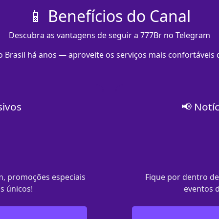
📱 Benefícios do Canal
Descubra as vantagens de seguir a 777Br no Telegram
 Brasil há anos — aproveite os serviços mais confortáveis d
sivos
📢 Notí
m, promoções especiais
Fique por dentro d
s únicos!
eventos 