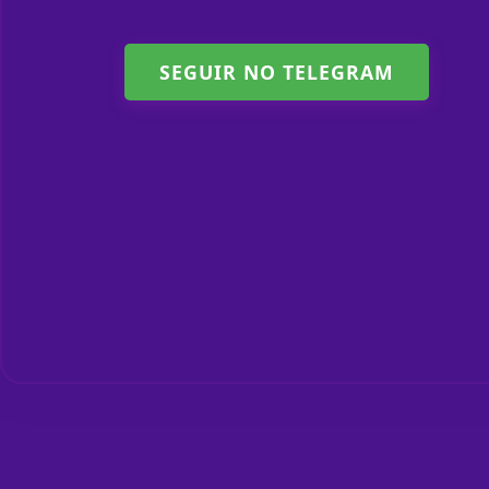
SEGUIR NO TELEGRAM