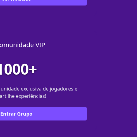
Comunidade VIP
1000+
unidade exclusiva de jogadores e
rtilhe experiências!
Entrar Grupo