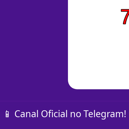
📱 Canal Oficial no Telegram!