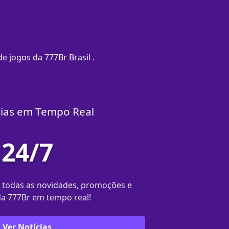
e jogos da 777Br Brasil .
cias em Tempo Real
24/7
e todas as novidades, promoções e
da 777Br em tempo real!
Ver Notícias