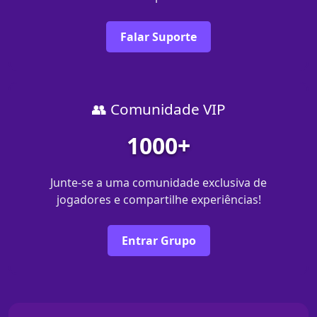
Falar Suporte
👥 Comunidade VIP
1000+
Junte-se a uma comunidade exclusiva de
jogadores e compartilhe experiências!
Entrar Grupo