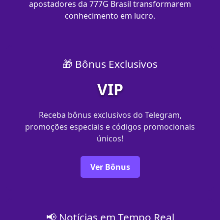
apostadores da 777G Brasil transformarem
conhecimento em lucro.
🎁 Bônus Exclusivos
VIP
Receba bônus exclusivos do Telegram,
promoções especiais e códigos promocionais
únicos!
Ver Bônus
📢 Notícias em Tempo Real