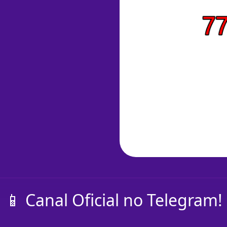
📱 Canal Oficial no Telegram!