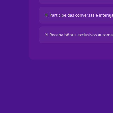
💬 Participe das conversas e interaj
🎁 Receba bônus exclusivos autom