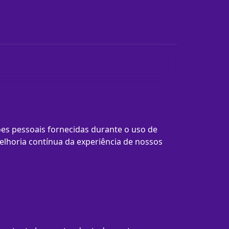
es pessoais fornecidas durante o uso de
elhoria contínua da experiência de nossos