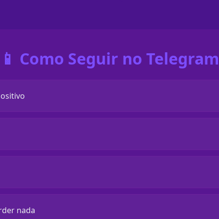
📱 Como Seguir no Telegram
ositivo
erder nada