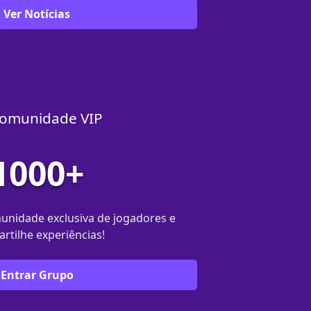
Ver Notícias
Comunidade VIP
1000+
unidade exclusiva de jogadores e
rtilhe experiências!
Entrar Grupo