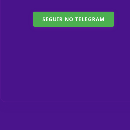
SEGUIR NO TELEGRAM