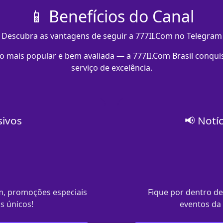
📱 Benefícios do Canal
Descubra as vantagens de seguir a 777II.Com no Telegram
no mais popular e bem avaliada — a 777II.Com Brasil conqui
serviço de excelência.
sivos
📢 Notí
m, promoções especiais
Fique por dentro d
s únicos!
eventos da