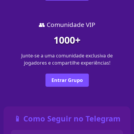
👥 Comunidade VIP
1000+
Junte-se a uma comunidade exclusiva de
jogadores e compartilhe experiências!
Entrar Grupo
📱 Como Seguir no Telegram