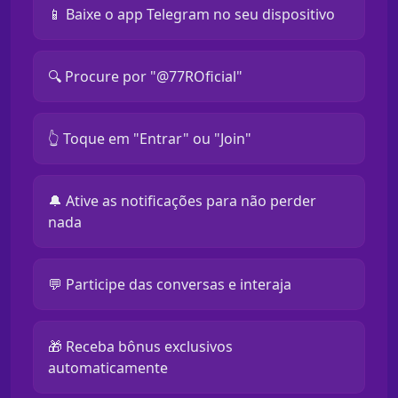
📱 Baixe o app Telegram no seu dispositivo
🔍 Procure por "@77ROficial"
👆 Toque em "Entrar" ou "Join"
🔔 Ative as notificações para não perder
nada
💬 Participe das conversas e interaja
🎁 Receba bônus exclusivos
automaticamente