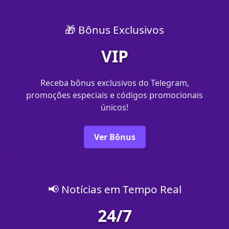
🎁 Bônus Exclusivos
VIP
Receba bônus exclusivos do Telegram,
promoções especiais e códigos promocionais
únicos!
Ver Bônus
📢 Notícias em Tempo Real
24/7