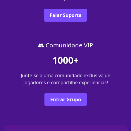
Falar Suporte
👥 Comunidade VIP
1000+
Junte-se a uma comunidade exclusiva de
jogadores e compartilhe experiências!
Entrar Grupo