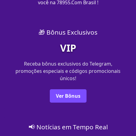
você na 78955.Com Brasil !
🎁 Bônus Exclusivos
VIP
Receba bônus exclusivos do Telegram,
promoções especiais e códigos promocionais
únicos!
Ver Bônus
📢 Notícias em Tempo Real