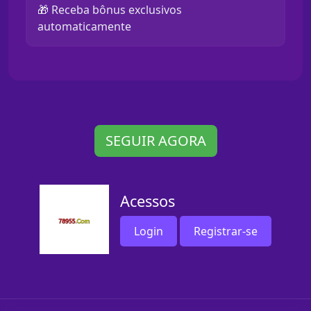
🎁 Receba bônus exclusivos
automaticamente
SEGUIR AGORA
Acessos
Login
Registrar-se