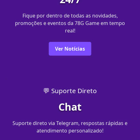
Fique por dentro de todas as novidades,
promoções e eventos da 78G Game em tempo
real!
Ver Notícias
💬 Suporte Direto
Chat
Suporte direto via Telegram, respostas rápidas e
atendimento personalizado!