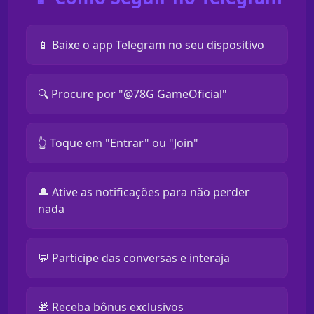
📱 Baixe o app Telegram no seu dispositivo
🔍 Procure por "@78G GameOficial"
👆 Toque em "Entrar" ou "Join"
🔔 Ative as notificações para não perder
nada
💬 Participe das conversas e interaja
🎁 Receba bônus exclusivos