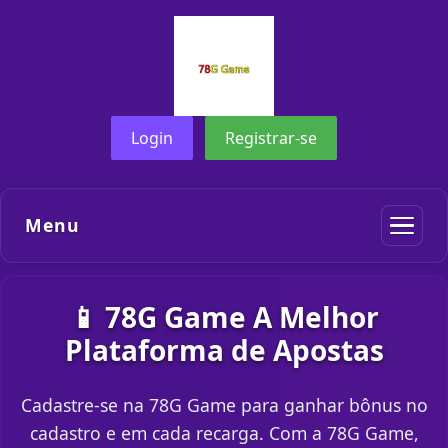
Login
Registrar-se
Menu
📱 78G Game A Melhor
Plataforma de Apostas
Cadastre-se na 78G Game para ganhar bônus no
cadastro e em cada recarga. Com a 78G Game,