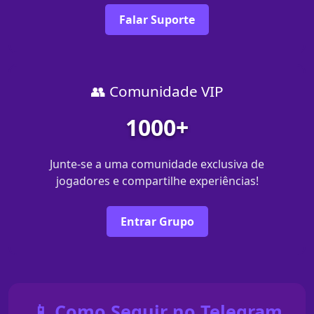
Falar Suporte
👥 Comunidade VIP
1000+
Junte-se a uma comunidade exclusiva de
jogadores e compartilhe experiências!
Entrar Grupo
📱 Como Seguir no Telegram