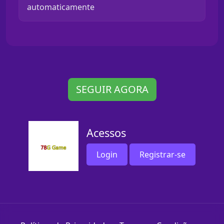
automaticamente
SEGUIR AGORA
Acessos
Login
Registrar-se