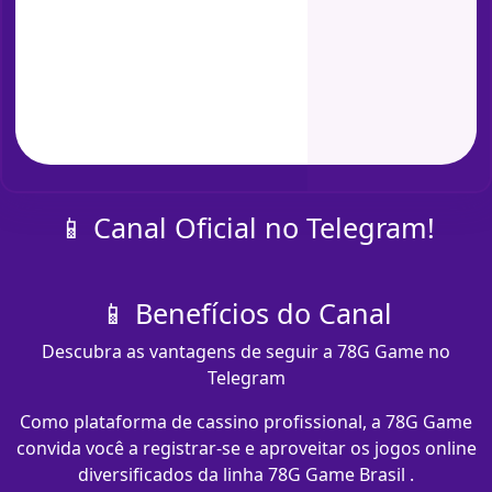
📱 Canal Oficial no Telegram!
📱 Benefícios do Canal
Descubra as vantagens de seguir a 78G Game no
Telegram
Como plataforma de cassino profissional, a 78G Game
convida você a registrar-se e aproveitar os jogos online
diversificados da linha 78G Game Brasil .