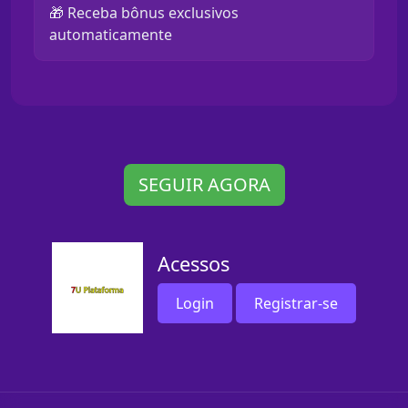
🎁 Receba bônus exclusivos
automaticamente
SEGUIR AGORA
Acessos
Login
Registrar-se