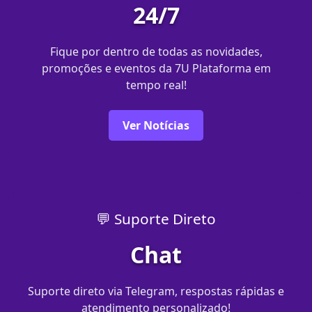
24/7
Fique por dentro de todas as novidades,
promoções e eventos da 7U Plataforma em
tempo real!
Ver Notícias
💬 Suporte Direto
Chat
Suporte direto via Telegram, respostas rápidas e
atendimento personalizado!