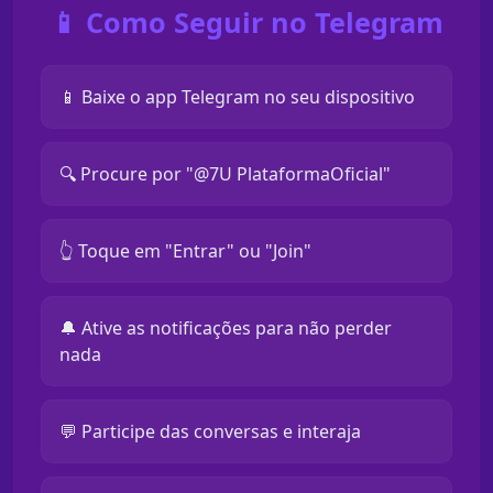
📱 Como Seguir no Telegram
📱 Baixe o app Telegram no seu dispositivo
🔍 Procure por "@7U PlataformaOficial"
👆 Toque em "Entrar" ou "Join"
🔔 Ative as notificações para não perder
nada
💬 Participe das conversas e interaja