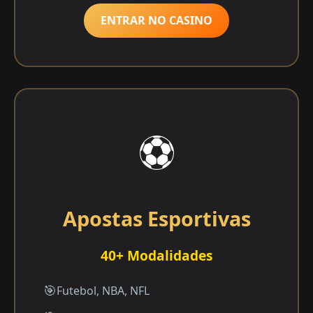
ENTRAR NO CASINO
⚽
Apostas Esportivas
40+ Modalidades
Futebol, NBA, NFL