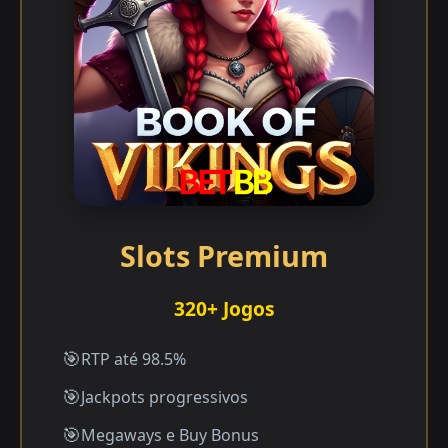
Slots Premium
320+ Jogos
RTP até 98.5%
Jackpots progressivos
Megaways e Buy Bonus