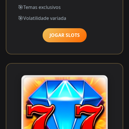
Temas exclusivos
Volatilidade variada
JOGAR SLOTS