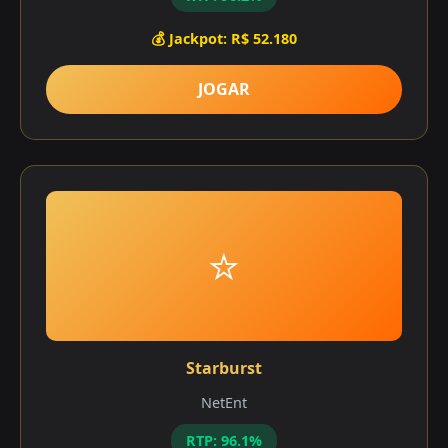
💰 Jackpot: R$ 52.180
JOGAR
⭐
Starburst
NetEnt
RTP: 96.1%