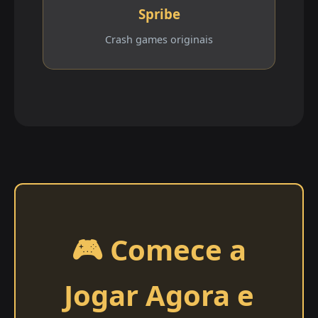
Spribe
Crash games originais
🎮 Comece a
Jogar Agora e