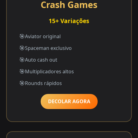
Crash Games
15+ Variações
Aviator original
Spaceman exclusivo
Auto cash out
Multiplicadores altos
Rounds rápidos
DECOLAR AGORA