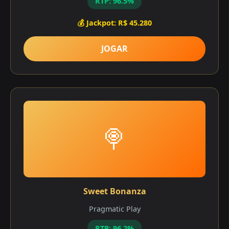
RTP: 96.5%
💰 Jackpot: R$ 45.280
JOGAR
🍭
Sweet Bonanza
Pragmatic Play
RTP: 96.2%