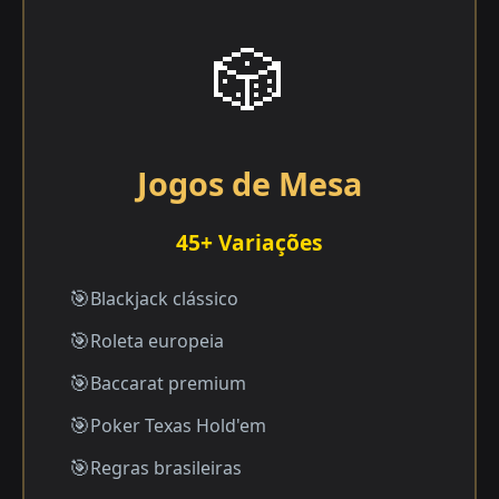
🎲
Jogos de Mesa
45+ Variações
Blackjack clássico
Roleta europeia
Baccarat premium
Poker Texas Hold'em
Regras brasileiras