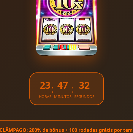
23
47
32
:
:
HORAS
MINUTOS
SEGUNDOS
RELÂMPAGO:
200% de bônus + 100 rodadas grátis por tem