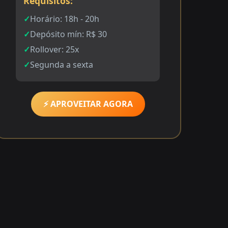
Requisitos:
Horário: 18h - 20h
Depósito mín: R$ 30
Rollover: 25x
Segunda a sexta
⚡ APROVEITAR AGORA