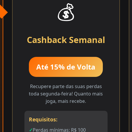
💰
Cashback Semanal
Até 15% de Volta
Recupere parte das suas perdas
toda segunda-feira! Quanto mais
joga, mais recebe.
Requisitos:
Perdas mínimas: R$ 100