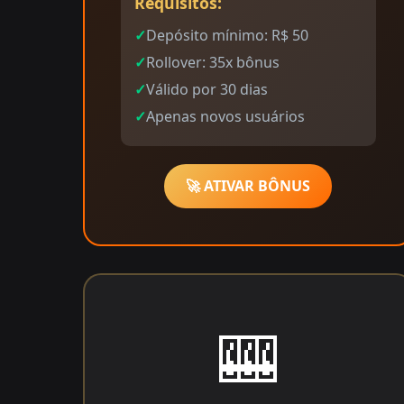
Requisitos:
Depósito mínimo: R$ 50
Rollover: 35x bônus
Válido por 30 dias
Apenas novos usuários
🚀 ATIVAR BÔNUS
🎰