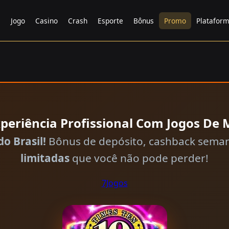
s
Jogo
Casino
Crash
Esporte
Bônus
Promo
Platafor
xperiência Profissional Com Jogos De
o Brasil!
Bônus de depósito, cashback semana
limitadas
que você não pode perder!
7Jogos